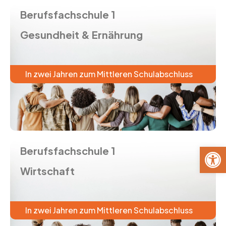
Berufsfachschule 1
Gesundheit & Ernährung
In zwei Jahren zum Mittleren Schulabschluss
Werkzeug
Berufsfachschule 1
Wirtschaft
In zwei Jahren zum Mittleren Schulabschluss