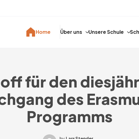
Home
Über uns
Unsere Schule
Sch
off für den diesjäh
chgang des Erasm
Programms
by
Lars Stender