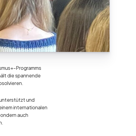
Erasmus+-Programms
hält die spannende
bsolvieren.
 unterstützt und
einem internationalen
 sondern auch
n.