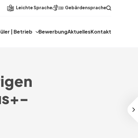
Leichte Sprache
Gebärdensprache
üler | Betrieb
Bewerbung
Aktuelles
Kontakt
rigen
us+-